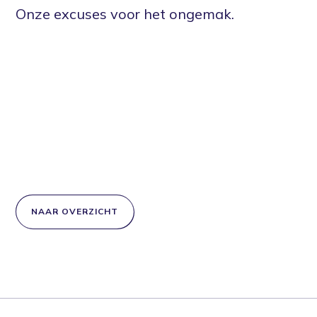
Onze excuses voor het ongemak.
Home
Voorkomen
Vergoedingen
Actueel
Over ons
NAAR OVERZICHT
Contact