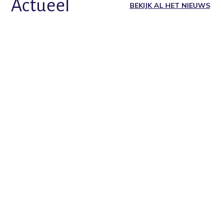
Actueel
BEKIJK AL HET NIEUWS
29 JUNI 2026
- ALGEMEEN
“Jij alwéér vakantie?” – een educatieve