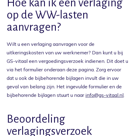
Hoe kan ik een verlaging
op de WW-lasten
Home
aanvragen?
Voorkomen
Vergoedingen
Wilt u een verlaging aanvragen voor de
uitkeringskosten van uw werknemer? Dan kunt u bij
Actueel
GS-vitaal een vergoedingsverzoek indienen. Dit doet u
Over ons
via het formulier onderaan deze pagina. Zorg ervoor
dat u ook de bijbehorende bijlagen invult die in uw
Contact
geval van belang zijn. Het ingevulde formulier en de
bijbehorende bijlagen stuurt u naar
info@gs-vitaal.nl
.
Beoordeling
verlagingsverzoek