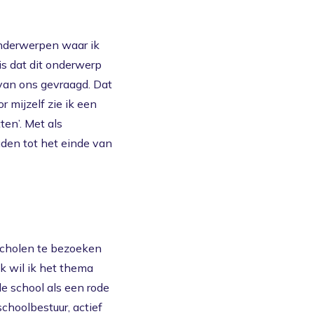
onderwerpen waar ik
s dat dit onderwerp
van ons gevraagd. Dat
 mijzelf zie ik een
en’. Met als
uden tot het einde van
ver ons
Actueel
Contact
scholen te bezoeken
k wil ik het thema
e school als een rode
schoolbestuur, actief