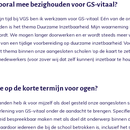
vooral mee bezighouden voor GS-vitaal?
jn tijd bij VGS ben ik werkzaam voor GS-vitaal. Eén van de 
uden is het thema Duurzame Inzetbaarheid. Mijn waarneming i
wordt. We mogen langer doorwerken en er wordt steeds meer 
 van een tijdige voorbereiding op duurzame inzetbaarheid. Voor
t thema binnen onze aangesloten scholen ‘op de kaart te zett
 medewerkers (voor zover wij dat zelf kunnen) inzetbaar te ho
Voorkomen
Vergoedingen
O
e op de korte termijn voor ogen?
den heb ik voor mijzelf als doel gesteld onze aangesloten 
lening van GS-vitaal onder de aandacht te brengen. Specifie
id bespreekbaar maken met als doel dit onderwerp binnen d
rdoor iedereen die bij de school betrokken is, inclusief het 