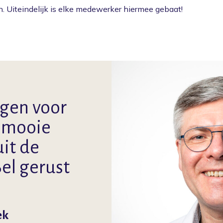
n. Uiteindelijk is elke medewerker hiermee gebaat!
agen voor
n mooie
it de
Bel gerust
ek