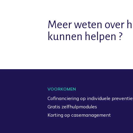
Meer weten over h
kunnen helpen ?
VOORKOMEN
Cofinanciering op individuele preventie
Gratis zelfhulpmodules
Korting op casemanagement