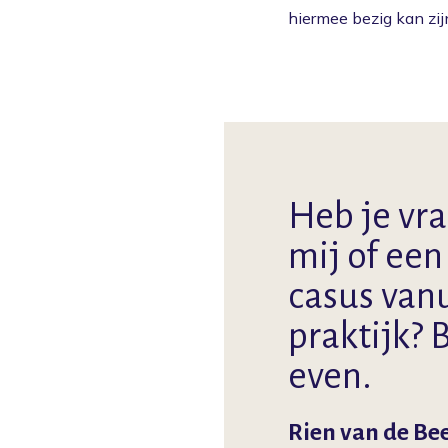
hiermee bezig kan zij
Heb je vr
mij of ee
casus vanu
praktijk? 
even.
Rien van de Be