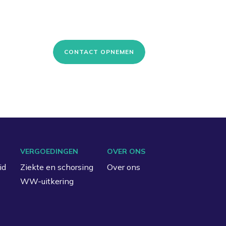
CONTACT OPNEMEN
VERGOEDINGEN
OVER ONS
id
Ziekte en schorsing
Over ons
WW-uitkering