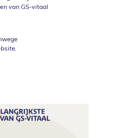
ken van GS-vitaal
anwege
bsite.
ver ons
Actueel
Contact