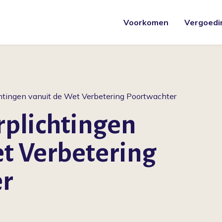
Voorkomen
Vergoedi
chtingen vanuit de Wet Verbetering Poortwachter
rplichtingen
et Verbetering
er