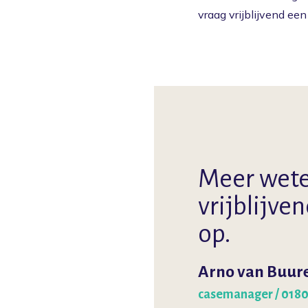
vraag vrijblijvend ee
Meer wet
vrijblijve
op.
Arno van Buur
casemanager / 0180