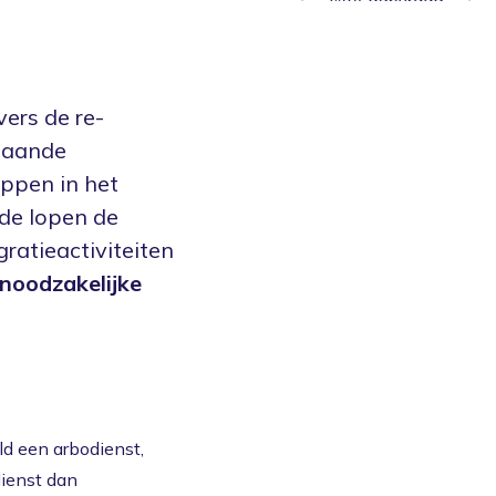
vers de re-
staande
appen in het
de lopen de
ratieactiviteiten
 noodzakelijke
ld een arbodienst,
dienst dan