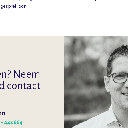
n gesprek aan.
Voorkomen
Vergoedingen
O
en? Neem
nd contact
en
 - 442 664