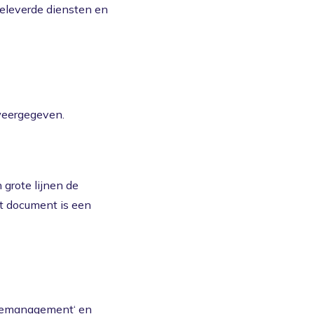
 geleverde diensten en
 weergegeven.
n grote lijnen de
t document is een
semanagement
‘ en