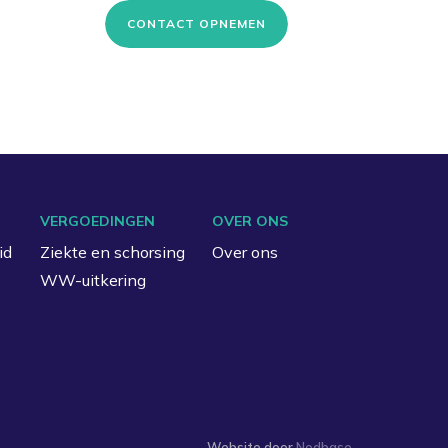
CONTACT OPNEMEN
VERGOEDINGEN
OVER ONS
id
Ziekte en schorsing
Over ons
WW-uitkering
Website door
Nedbase