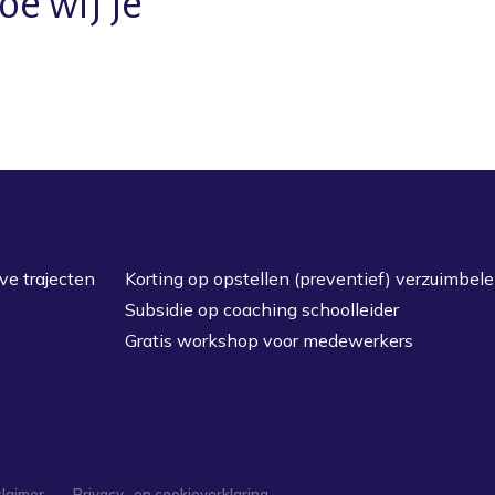
oe wij je
ve trajecten
Korting op opstellen (preventief) verzuimbele
Subsidie op coaching schoolleider
Gratis workshop voor medewerkers
claimer
Privacy- en cookieverklaring