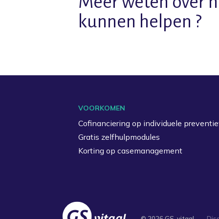
Meer weten over h
kunnen helpen ?
VOORKOMEN
Cofinanciering op individuele preventie
Gratis zelfhulpmodules
Korting op casemanagement
© 2026 GS-vitaal
Dis