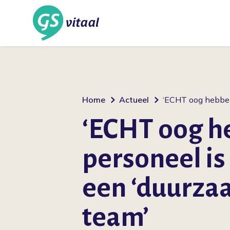
Home
Actueel
‘ECHT oog hebben 
‘ECHT oog h
personeel is 
een ‘duurza
team’