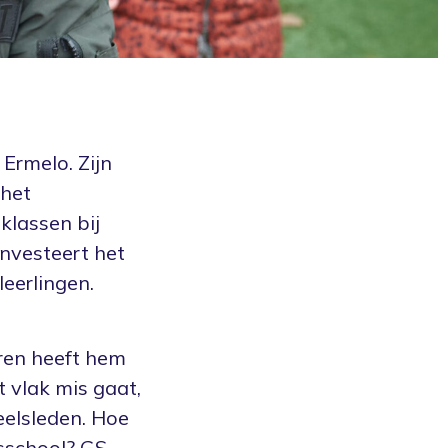
Ermelo. Zijn
 het
 klassen bij
investeert het
leerlingen.
ren heeft hem
t vlak mis gaat,
eelsleden. Hoe
sschool? GS-