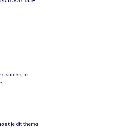
en samen, in
n.
moet
je dit thema