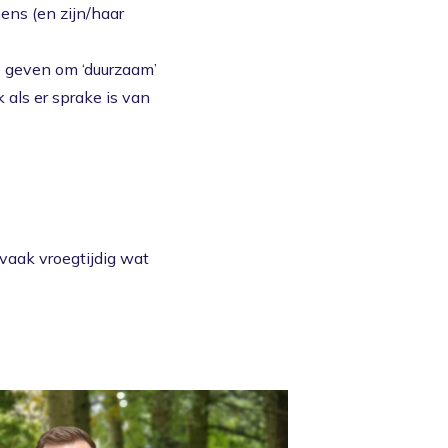
ver ons
Actueel
Contact
ens (en zijn/haar
 te geven om ‘duurzaam’
 als er sprake is van
vaak vroegtijdig wat