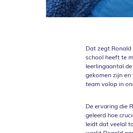
Dat zegt Ronald 
school heeft te 
leerlingaantal de
gekomen zijn en v
team volop in ond
De ervaring die 
geleerd hoe cruci
leidt dat veelal 
werkt Ronald aan