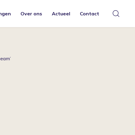
ngen
Over ons
Actueel
Contact
team’