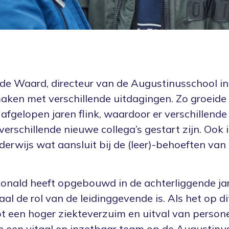
de Waard, directeur van de Augustinusschool in 
maken met verschillende uitdagingen. Zo groeide
 afgelopen jaren flink, waardoor er verschillende
erschillende nieuwe collega’s gestart zijn. Ook 
erwijs wat aansluit bij de (leer)-behoeften van 
Ronald heeft opgebouwd in de achterliggende ja
aal de rol van de leidinggevende is. Als het op di
tot een hoger ziekteverzuim en uitval van person
 een vitaal en inzetbaar team op de Augustinu