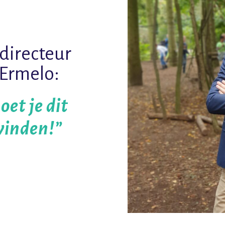
directeur
Ermelo:
et je dit
vinden!”