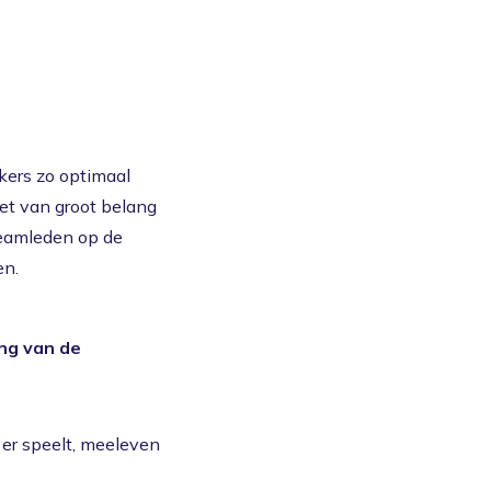
kers zo optimaal
het van groot belang
 teamleden op de
en.
ing van de
t er speelt, meeleven