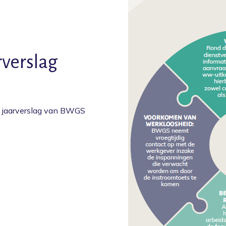
Voorkomen
Vergoedingen
O
rverslag
et jaarverslag van BWGS