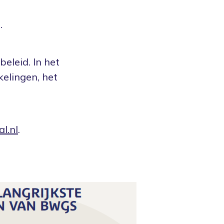
.
eleid. In het
kelingen, het
l.nl
.