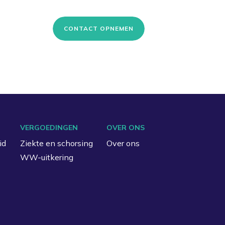
CONTACT OPNEMEN
VERGOEDINGEN
OVER ONS
id
Ziekte en schorsing
Over ons
WW-uitkering