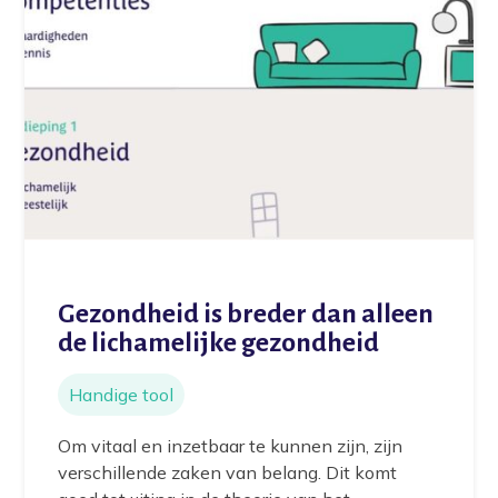
Home
Voorkomen
Vergoedingen
Actueel
Over ons
Gezondheid is breder dan alleen
Contact
de lichamelijke gezondheid
Handige tool
Om vitaal en inzetbaar te kunnen zijn, zijn
verschillende zaken van belang. Dit komt